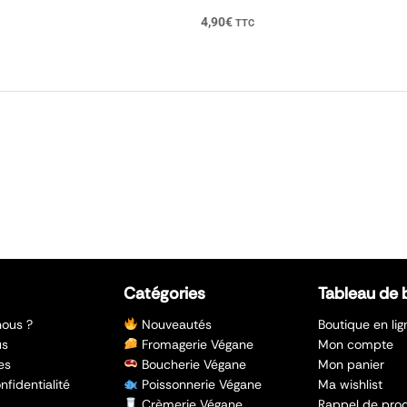
4,90
€
TTC
Catégories
Tableau de 
ous ?
Nouveautés
Boutique en lig
us
Fromagerie Végane
Mon compte
es
Boucherie Végane
Mon panier
nfidentialité
Poissonnerie Végane
Ma wishlist
Crèmerie Végane
Rappel de prod