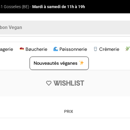
1 Gosselies (BE) -
Mardi à samedi de 11h à 19h
bon Vegan
agerie
Bøucherie
Pøissonnerie
Crèmerie
Nouveautés véganes
WISHLIST
PRIX