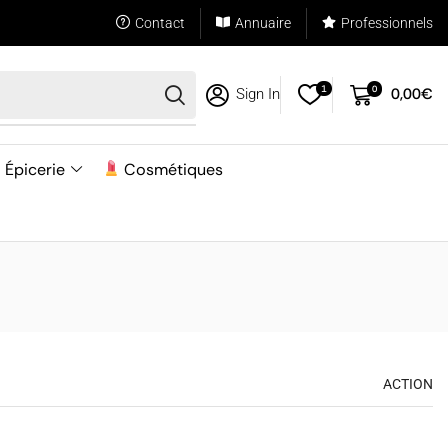
Contact
Annuaire
Professionnels
1
0
0,00
€
Sign In
Épicerie
Cosmétiques
ACTION