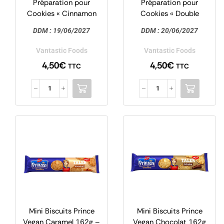
Préparation pour
Préparation pour
Cookies « Cinnamon
Cookies « Double
Spice » 200g –
Chocolat » 200g –
DDM :
19/06/2027
DDM :
20/06/2027
Vantastic
Vantastic
Vantastic Foods
Vantastic Foods
4,50
€
4,50
€
TTC
TTC
Mini Biscuits Prince
Mini Biscuits Prince
Vegan Caramel 162g –
Vegan Chocolat 162g