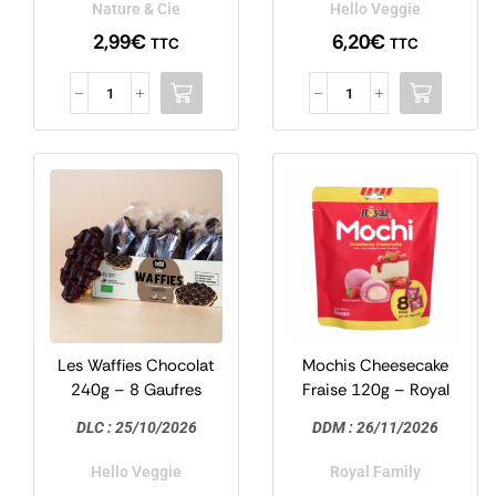
Nature & Cie
Hello Veggie
2,99
€
6,20
€
TTC
TTC
Les Waffies Chocolat
Mochis Cheesecake
240g – 8 Gaufres
Fraise 120g – Royal
Vegan – Hello Veggie
Family
DLC :
25/10/2026
DDM :
26/11/2026
Hello Veggie
Royal Family