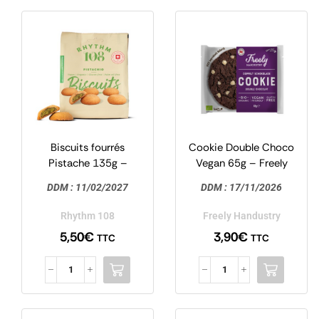
Biscuits fourrés
Cookie Double Choco
Pistache 135g –
Vegan 65g – Freely
Rhythm 108
Handustry
DDM :
11/02/2027
DDM :
17/11/2026
Rhythm 108
Freely Handustry
5,50
€
3,90
€
TTC
TTC