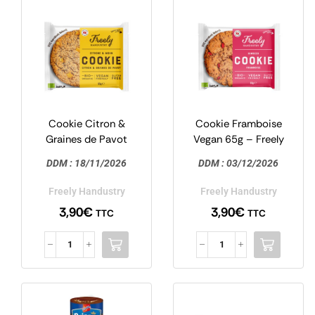
Cookie Citron &
Cookie Framboise
Graines de Pavot
Vegan 65g – Freely
Vegan 65g – Freely
Handustry
DDM :
18/11/2026
DDM :
03/12/2026
Handustry
Freely Handustry
Freely Handustry
3,90
€
3,90
€
TTC
TTC