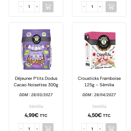
Déjeuner P’tits Dodus
Crousticks Framboise
Cacao Noisettes 300g
125g – Sémilia
– Céréales Déjeuner –
DDM :
28/03/2027
DDM :
28/04/2027
Sémilia
Sémilia
Sémilia
4,99
€
4,50
€
TTC
TTC