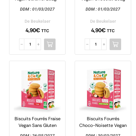
Prinzen
– Prinzen
DDM :
01/03/2027
DDM :
01/03/2027
De Beukelaer
De Beukelaer
4,90
€
4,90
€
TTC
TTC
Biscuits Fourrés Fraise
Biscuits Fourrés
Vegan Sans Gluten
Choco-Noisette Vegan
135g – Nature & Cie
Sans Gluten 135g –
DDM :
26/05/2027
DDM :
30/03/2027