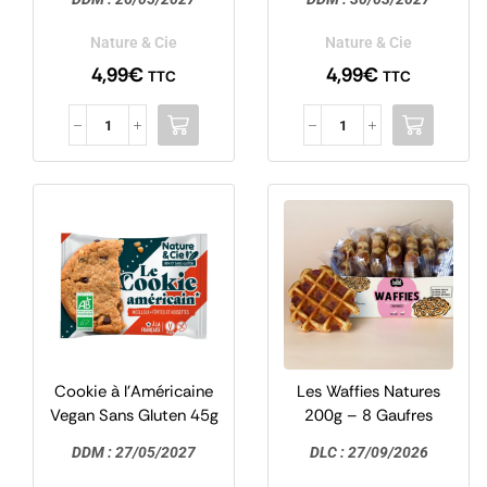
Nature & Cie
Nature & Cie
Nature & Cie
4,99
€
4,99
€
TTC
TTC
Cookie à l’Américaine
Les Waffies Natures
Vegan Sans Gluten 45g
200g – 8 Gaufres
– Nature & Cie
Vegan – Hello Veggie
DDM :
27/05/2027
DLC :
27/09/2026