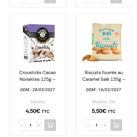
Crousticks Cacao
Biscuits fourrés au
Noisettes 125g –
Caramel Salé 135g –
Sémilia
Rhythm 108
DDM :
28/03/2027
DDM :
16/02/2027
Sémilia
Rhythm 108
4,50
€
5,50
€
TTC
TTC