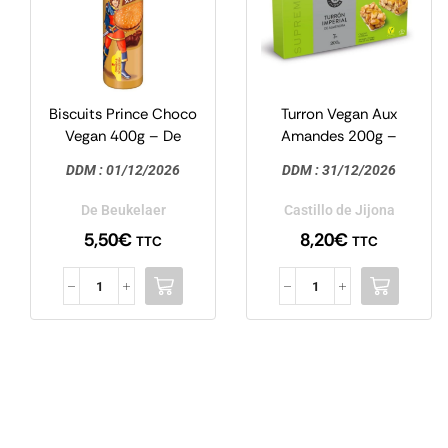
Biscuits Prince Choco
Turron Vegan Aux
Vegan 400g – De
Amandes 200g –
Beukelaer
Castillo de Jijora
DDM :
01/12/2026
DDM :
31/12/2026
De Beukelaer
Castillo de Jijona
5,50
€
8,20
€
TTC
TTC