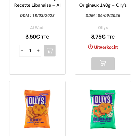
Recette Libanaise – Al
Originaux 140g – Olly’s
Wadi
DDM :
18/03/2028
DDM :
06/09/2026
Al Wadi
Olly's
3,50
€
3,75
€
TTC
TTC
Uitverkocht