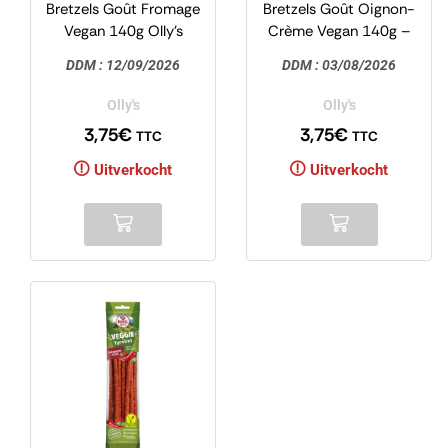
Bretzels Goût Fromage
Bretzels Goût Oignon-
Vegan 140g Olly’s
Crème Vegan 140g –
Olly’s
DDM :
12/09/2026
DDM :
03/08/2026
Olly's
Olly's
3,75
€
3,75
€
TTC
TTC
Uitverkocht
Uitverkocht