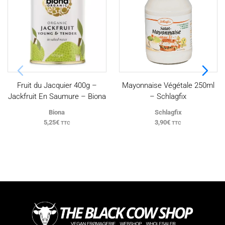
Fruit du Jacquier 400g –
Mayonnaise Végétale 250ml
Jackfruit En Saumure – Biona
– Schlagfix
Biona
Schlagfix
5,25
€
3,90
€
TTC
TTC