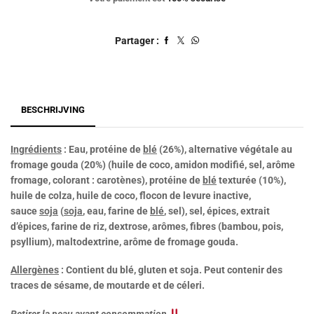
Partager :
BESCHRIJVING
Ingrédients
: Eau, protéine de
blé
(26%), alternative végétale au
fromage gouda (20%) (huile de coco, amidon modifié, sel, arôme
fromage, colorant : carotènes), protéine de
blé
texturée (10%),
huile de colza, huile de coco, flocon de levure inactive,
sauce
soja
(
soja
, eau, farine de
blé
, sel), sel, épices, extrait
d’épices, farine de riz, dextrose, arômes, fibres (bambou, pois,
psyllium), maltodextrine, arôme de fromage gouda.
Allergènes
: Contient du blé, gluten et soja.
Peut contenir des
traces de sésame, de moutarde et de céleri.
Retirer la peau avant consommation