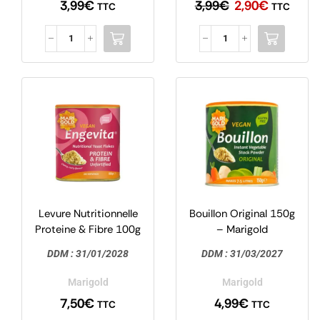
3,99
€
3,99
€
2,90
€
TTC
TTC
Levure Nutritionnelle
Bouillon Original 150g
Proteine & Fibre 100g
– Marigold
– Marigold
DDM :
31/01/2028
DDM :
31/03/2027
Marigold
Marigold
7,50
€
4,99
€
TTC
TTC