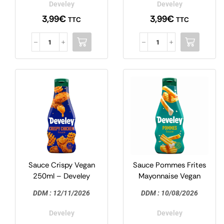
Develey
Develey
3,99
€
3,99
€
TTC
TTC
%
Sauce Crispy Vegan
Sauce Pommes Frites
27
-
250ml – Develey
Mayonnaise Vegan
250ml – Develey
DDM :
12/11/2026
DDM :
10/08/2026
Develey
Develey