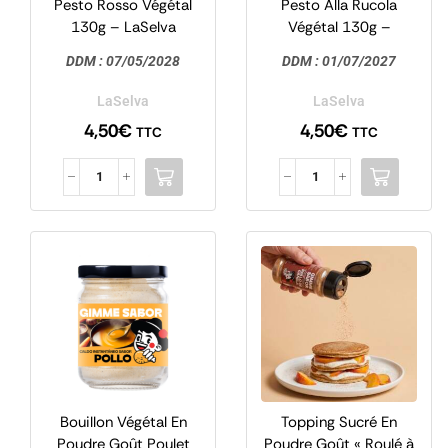
Pesto Rosso Végétal
Pesto Alla Rucola
130g – LaSelva
Végétal 130g –
LaSelva
DDM :
07/05/2028
DDM :
01/07/2027
LaSelva
LaSelva
4,50
€
4,50
€
TTC
TTC
Bouillon Végétal En
Topping Sucré En
Poudre Goût Poulet
Poudre Goût « Roulé à