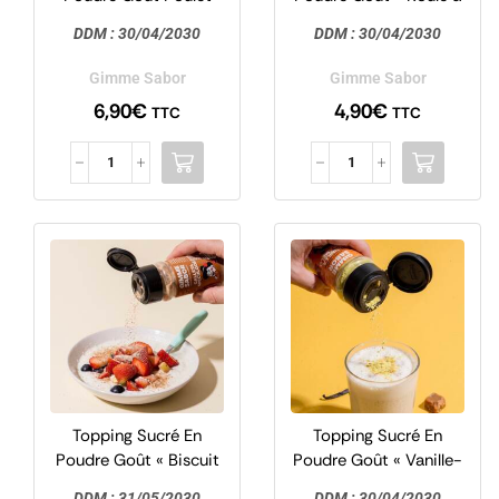
125g – Gimme Sabor
la Cannelle » 50g –
DDM :
30/04/2030
DDM :
30/04/2030
Gimme Sabor
Gimme Sabor
Gimme Sabor
6,90
€
4,90
€
TTC
TTC
Topping Sucré En
Topping Sucré En
Poudre Goût « Biscuit
Poudre Goût « Vanille-
Speculoos » 50g –
Caramel » 50g –
DDM :
31/05/2030
DDM :
30/04/2030