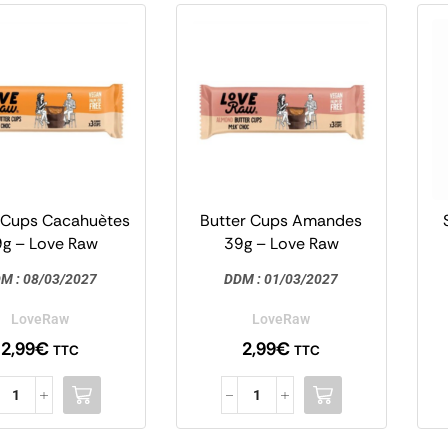
 Cups Cacahuètes
Butter Cups Amandes
g – Love Raw
39g – Love Raw
M :
08/03/2027
DDM :
01/03/2027
LoveRaw
LoveRaw
2,99
€
2,99
€
TTC
TTC