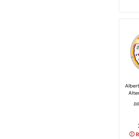
Albert
Alte
Style
DD
& Jo
R