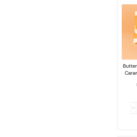
Butte
Cara
N