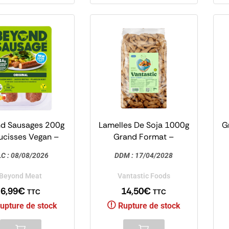
d Sausages 200g
Lamelles De Soja 1000g
G
ucisses Vegan –
Grand Format –
Beyond Meat
Protéines de Soja
C :
08/08/2026
DDM :
17/04/2028
Texturé – Vantastic
Beyond Meat
Vantastic Foods
6,99
€
14,50
€
TTC
TTC
upture de stock
Rupture de stock