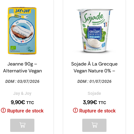
Jeanne 90g –
Sojade À La Grecque
Alternative Vegan
Vegan Nature 0% –
Fromage Bleu – Jay &
Sojade
DDM :
03/07/2026
DDM :
01/07/2026
Joy
Jay & Joy
Sojade
9,90
€
3,99
€
TTC
TTC
Rupture de stock
Rupture de stock