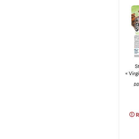
S
« Vir
DD
R