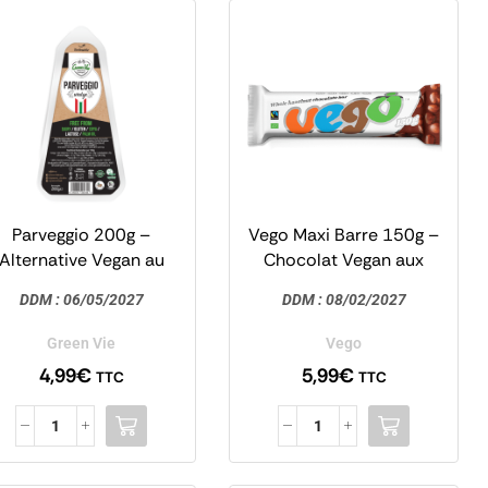
Parveggio 200g –
Vego Maxi Barre 150g –
Alternative Vegan au
Chocolat Vegan aux
Parmesan – GreenVie
Noisettes
DDM :
06/05/2027
DDM :
08/02/2027
Green Vie
Vego
4,99
€
5,99
€
TTC
TTC