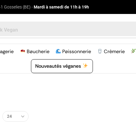
1 Gosselies (BE) -
Mardi à samedi de 11h à 19h
k Vegan
agerie
Bøucherie
Pøissonnerie
Crèmerie
Nouveautés véganes