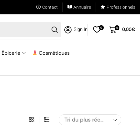
Contact
Annuaire
Professionnels
0
0
0,00
€
Sign In
Épicerie
Cosmétiques