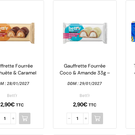
ffrette Fourrée
Gauffrette Fourrée
huète & Caramel
Coco & Amande 33g –
lé 33g – Bett’r
Bett’r
P
M :
28/01/2027
DDM :
29/01/2027
Bett'r
Bett'r
2,90
€
2,90
€
TTC
TTC