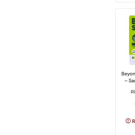
Beyon
– Sa
DL
R