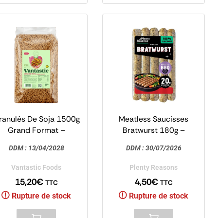
ranulés De Soja 1500g
Meatless Saucisses
Grand Format –
Bratwurst 180g –
Protéines de Soja
Spécial BBQ – Plenty
DDM :
13/04/2028
DDM :
30/07/2026
Texturé – Vantastic
Reasons
Vantastic Foods
Plenty Reasons
15,20
€
4,50
€
TTC
TTC
Rupture de stock
Rupture de stock