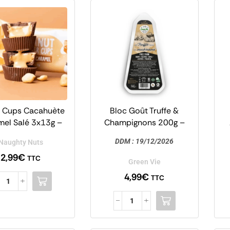
r Cups Cacahuète
Bloc Goût Truffe &
mel Salé 3x13g –
Champignons 200g –
aughty Nuts
Green Vie
DDM :
19/12/2026
Naughty Nuts
2,99
€
TTC
Green Vie
4,99
€
TTC