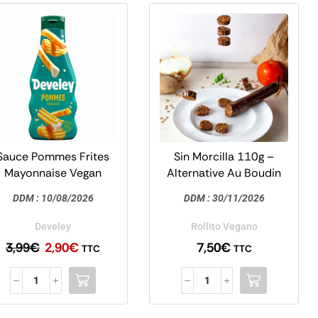
%
Sauce Pommes Frites
Sin Morcilla 110g –
27
-
Mayonnaise Vegan
Alternative Au Boudin
250ml – Develey
Noir Espagnol – Rollito
DDM :
10/08/2026
DDM :
30/11/2026
Vegano
Develey
Rollito Vegano
3,99
€
2,90
€
7,50
€
TTC
TTC