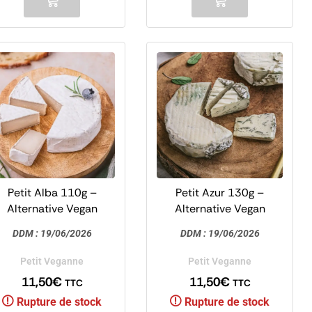
Petit Alba 110g –
Petit Azur 130g –
Alternative Vegan
Alternative Vegan
Fromage Style
Fromage Style Bleu
DDM :
19/06/2026
DDM :
19/06/2026
amembert de Chèvre –
Doux – Petit Veganne
Petit Veganne
Petit Veganne
Petit Veganne
11,50
€
11,50
€
TTC
TTC
Rupture de stock
Rupture de stock