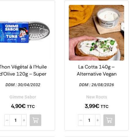
Thon Végétal à l’Huile
La Cotta 140g –
d’Olive 120g – Super
Alternative Vegan
rotéiné – Gimme Sabor
Ricotta – New Roots
DDM :
30/04/2032
DDM :
26/08/2026
Gimme Sabor
New Roots
4,90
€
3,99
€
TTC
TTC