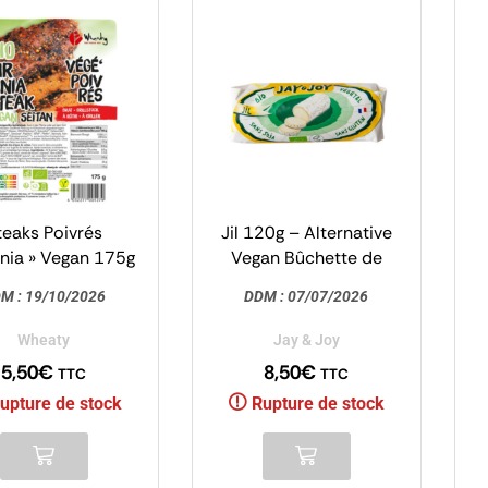
teaks Poivrés
Jil 120g – Alternative
ginia » Vegan 175g
Vegan Bûchette de
– Wheaty
Chèvre – Jay & Joy
M :
19/10/2026
DDM :
07/07/2026
Wheaty
Jay & Joy
5,50
€
8,50
€
TTC
TTC
upture de stock
Rupture de stock