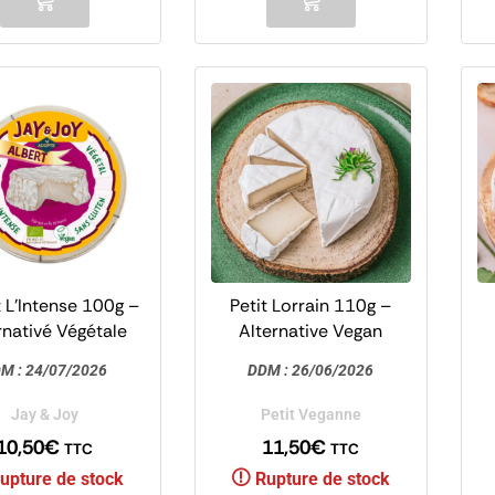
 L’Intense 100g –
Petit Lorrain 110g –
rnativé Végétale
Alternative Vegan
 Camembert – Jay
Fromage Style
M :
24/07/2026
DDM :
26/06/2026
y – Les Nouveaux
Camembert – Petit
C
Affineurs
Veganne
Jay & Joy
Petit Veganne
10,50
€
11,50
€
TTC
TTC
upture de stock
Rupture de stock