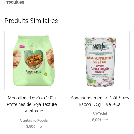
Produit en
Produits Similaires
Médaillons De Soja 200g –
Assaisonnement « Goût Spicy
Protéines de Soja Texturé –
Bacon” 75g – VéTéJal
Vantastic
VéTéJal
8,00
€
Vantastic Foods
TTC
3,50
€
TTC