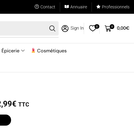
Contact
Annuaire
Professionnels
0
0
0,00
€
Sign In
Épicerie
Cosmétiques
2,99
€
TTC