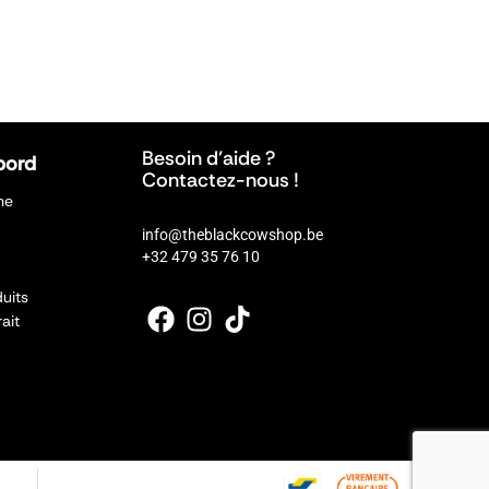
Besoin d’aide ?
bord
Contactez-nous !
ne
info@theblackcowshop.be
+32 479 35 76 10
uits
rait