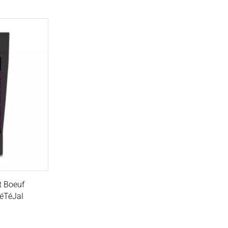
t Boeuf
éTéJal