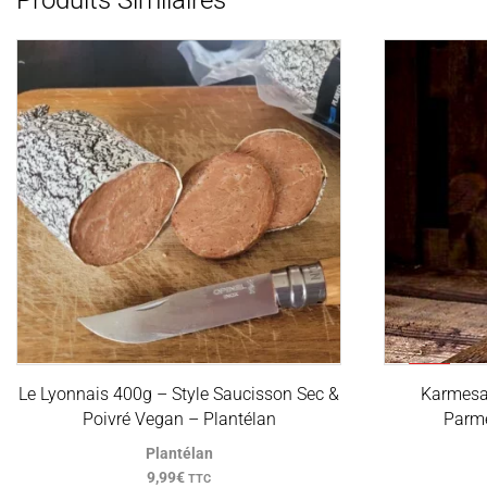
PROMO
Le Lyonnais 400g – Style Saucisson Sec &
Karmesa
Poivré Vegan – Plantélan
Parm
Plantélan
9,99
€
TTC