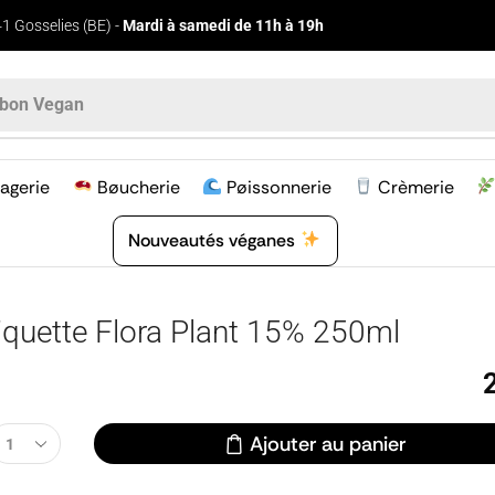
1 Gosselies (BE) -
Mardi à samedi de 11h à 19h
bon Vegan
agerie
Bøucherie
Pøissonnerie
Crèmerie
Nouveautés véganes
iquette Flora Plant 15% 250ml
Ajouter au panier