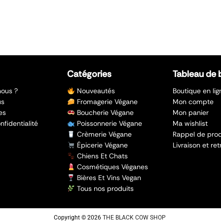
Catégories
Tableau de 
ous ?
Nouveautés
Boutique en lig
us
Fromagerie Végane
Mon compte
es
Boucherie Végane
Mon panier
nfidentialité
Poissonnerie Végane
Ma wishlist
Crèmerie Végane
Rappel de prod
Épicerie Végane
Livraison et ret
Chiens Et Chats
Cosmétiques Véganes
Bières Et Vins Vegan
Tous nos produits
Copyright © 2026
THE BLACK COW SHOP