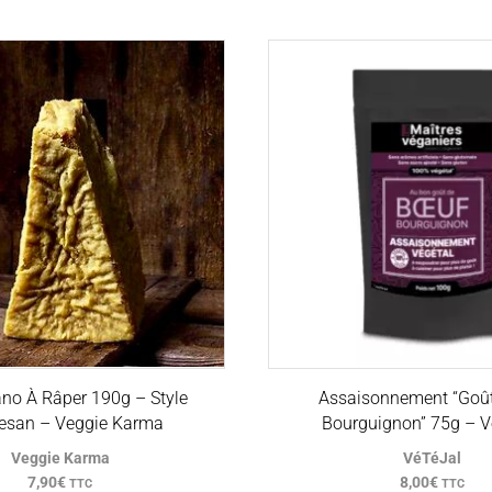
no À Râper 190g – Style
Assaisonnement “Goû
esan – Veggie Karma
Bourguignon” 75g – V
Veggie Karma
VéTéJal
7,90
€
8,00
€
TTC
TTC