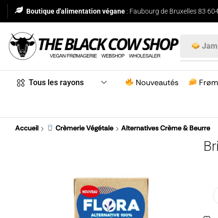
Boutique d'alimentation végane
: Faubourg de Bruxelles 83 604
Jam
Nouveautés
Frøm
Tous les rayons
Accueil
Crèmerie Végétale
Alternatives Crème & Beurre
Br