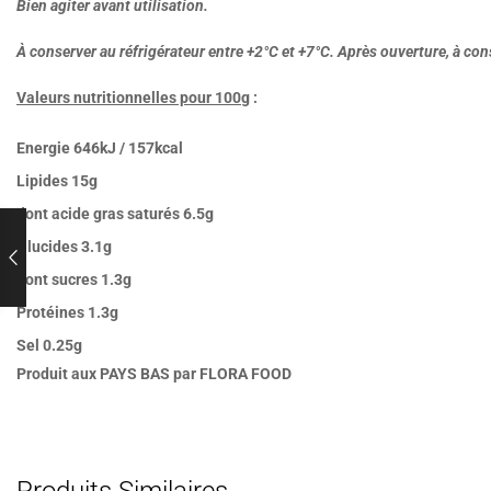
Bien agiter avant utilisation.
À conserver au réfrigérateur entre +2°C et +7°C. Après ouverture, à co
Valeurs nutritionnelles pour 100g
:
Energie 646kJ / 157kcal
Lipides
15g
dont acide gras saturés
6.5g
Glucides
3.1g
dont sucres
1.3g
Protéines
1.3g
Sel
0.25g
Produit aux PAYS BAS par FLORA FOOD
Produits Similaires