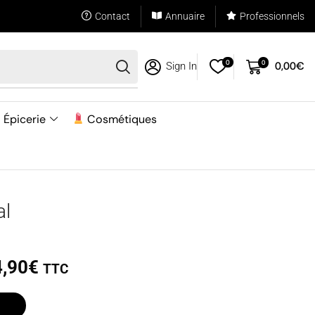
Contact
Annuaire
Professionnels
0
0
0,00
€
Sign In
Épicerie
Cosmétiques
al
4,90
€
TTC