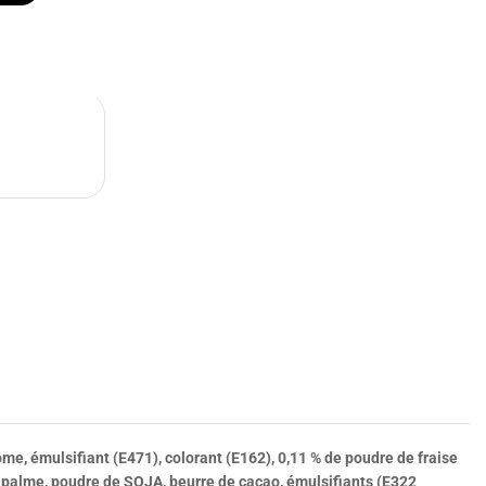
rôme, émulsifiant (E471), colorant (E162), 0,11 % de poudre de fraise
de palme, poudre de
SOJA
, beurre de cacao, émulsifiants (E322