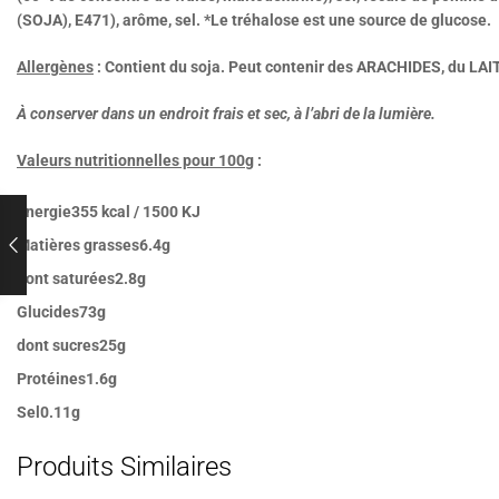
(SOJA), E471), arôme, sel. *Le tréhalose est une source de glucose.
Allergènes
: Contient du soja. Peut contenir des ARACHIDES, du LA
À conserver dans un endroit frais et sec, à l’abri de la lumière.
Valeurs nutritionnelles pour 100g
:
Energie
355 kcal / 1500 KJ
Matières grasses
6.4g
dont saturées
2.8g
Glucides
73g
dont sucres
25g
Protéines
1.6g
Sel
0.11g
Produits Similaires