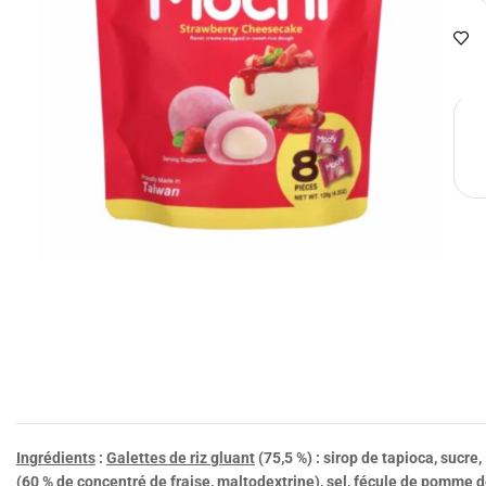
Ingrédients
:
Galettes de riz gluant
(75,5 %) : sirop de tapioca, sucre
(60 % de concentré de fraise, maltodextrine), sel, fécule de pomme 