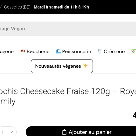
1 Gosselies (BE) -
Mardi à samedi de 11h à 19h
age Vegan
agerie
Bøucherie
Pøissonnerie
Crèmerie
Nouveautés véganes
chis Cheesecake Fraise 120g – Roy
mily
Ajouter au panier