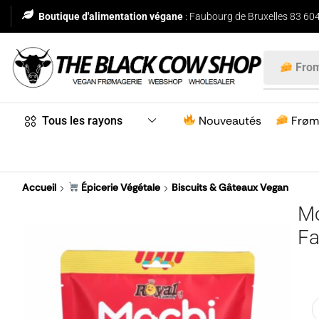
Boutique d'alimentation végane
: Faubourg de Bruxelles 83 604
From
Nouveautés
Frøm
Tous les rayons
Accueil
Épicerie Végétale
Biscuits & Gâteaux Vegan
Mo
Fa