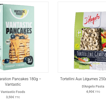
aration Pancakes 180g –
Tortellini Aux Légumes 250
Vantastic
D'Angelo Pasta
4,90
€
Vantastic Foods
TTC
3,50
€
TTC