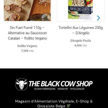
Sin Fuet Fumé 110g –
Tortellini Aux Légumes 250g
Alternative au Saucisson
– D’Angelo
Catalan – Rollito Vegano
D'Angelo Pasta
4,90
€
Rollito Vegano
TTC
7,50
€
TTC
Magasin d’Alimentation Végétale, E-Shop &
Grossiste Belge