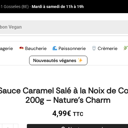
1 Gosselies (BE) -
Mardi à samedi de 11h à 19h
bon Vegan
agerie
Bøucherie
Pøissonnerie
Crèmerie
Nouveautés véganes
Sauce Caramel Salé à la Noix de C
200g – Nature’s Charm
4,99
€
TTC