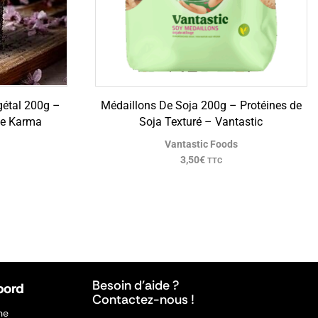
gétal 200g –
Médaillons De Soja 200g – Protéines de
ie Karma
Soja Texturé – Vantastic
Vantastic Foods
3,50
€
TTC
Besoin d’aide ?
bord
Contactez-nous !
ne