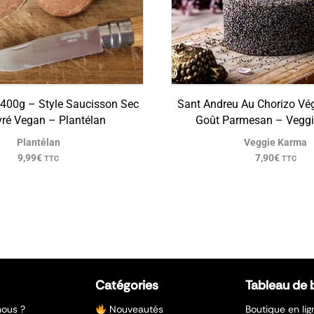
 400g – Style Saucisson Sec
Sant Andreu Au Chorizo Vé
vré Vegan – Plantélan
Goût Parmesan – Vegg
Plantélan
Veggie Karma
9,99
€
7,90
€
TTC
TTC
Catégories
Tableau de 
ous ?
Nouveautés
Boutique en lig