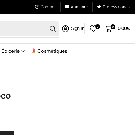
Contact
Annuaire
Professionnels
0
0
0,00
€
Sign In
Épicerie
Cosmétiques
oco