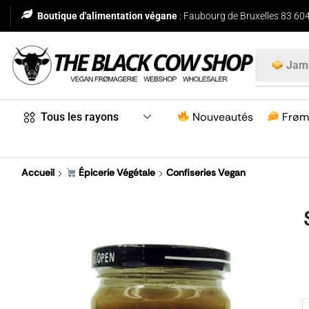
Boutique d'alimentation végane
: Faubourg de Bruxelles 83 604
Jam
Nouveautés
Frøm
Tous les rayons
Accueil
Épicerie Végétale
Confiseries Vegan