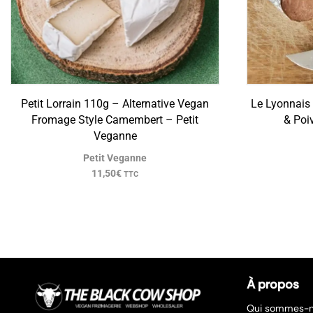
Petit Lorrain 110g – Alternative Vegan
Le Lyonnais
Fromage Style Camembert – Petit
& Poi
Veganne
Petit Veganne
11,50
€
TTC
À propos
Qui sommes-n