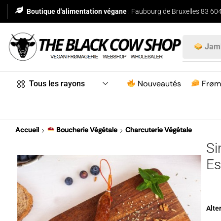
Boutique d'alimentation végane
: Faubourg de Bruxelles 83 604
Nouveautés
Frøm
Tous les rayons
Accueil
Boucherie Végétale
Charcuterie Végétale
Si
Es
Alte