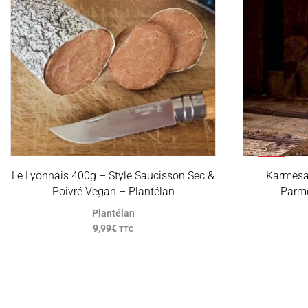
PROMO
Le Lyonnais 400g – Style Saucisson Sec &
Karmesa
Poivré Vegan – Plantélan
Parm
Plantélan
9,99
€
TTC