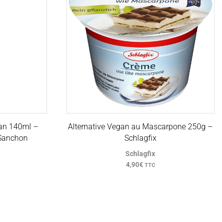
an 140ml –
Alternative Vegan au Mascarpone 250g –
 Sanchon
Schlagfix
Schlagfix
4,90
€
TTC