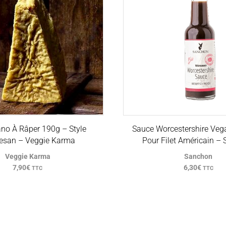
no À Râper 190g – Style
Sauce Worcestershire Veg
esan – Veggie Karma
Pour Filet Américain –
Veggie Karma
Sanchon
7,90
€
6,30
€
TTC
TTC