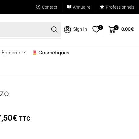
Contact
Annuaire
Professionnels
0
0
0,00
€
Sign In
Épicerie
Cosmétiques
izo
7,50
€
TTC