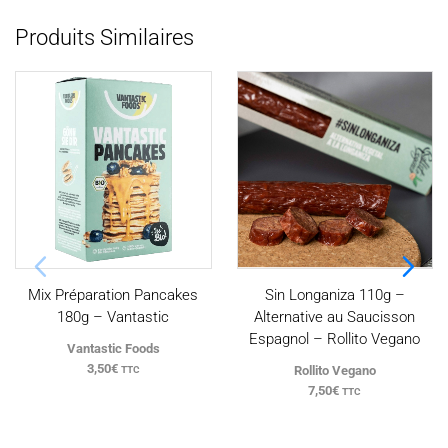
Produits Similaires
Mix Préparation Pancakes
Sin Longaniza 110g –
180g – Vantastic
Alternative au Saucisson
Espagnol – Rollito Vegano
Vantastic Foods
3,50
€
Rollito Vegano
TTC
7,50
€
TTC