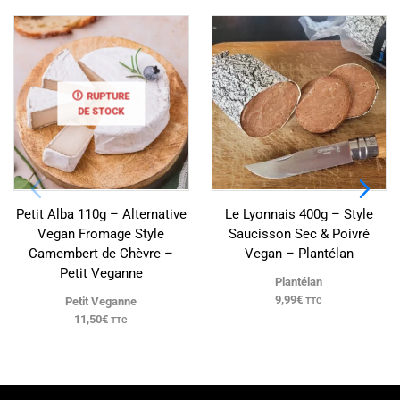
RUPTURE
DE STOCK
Petit Alba 110g – Alternative
Le Lyonnais 400g – Style
Vegan Fromage Style
Saucisson Sec & Poivré
Camembert de Chèvre –
Vegan – Plantélan
Petit Veganne
Plantélan
9,99
€
Petit Veganne
TTC
11,50
€
TTC