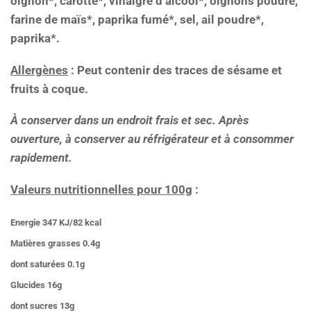
oignon*, carotte*, vinaigre d’alcool*, oignons poudre,
farine de maïs*, paprika fumé*, sel, ail poudre*,
paprika*.
Allergènes
: Peut contenir des traces de sésame et
fruits à coque.
À conserver dans un endroit frais et sec. Après
ouverture, à conserver au réfrigérateur et à consommer
rapidement.
Valeurs nutritionnelles pour 100g
:
Energie
347 KJ/82 kcal
Matières grasses
0.4g
dont saturées
0.1g
Glucides
16g
dont sucres
13g