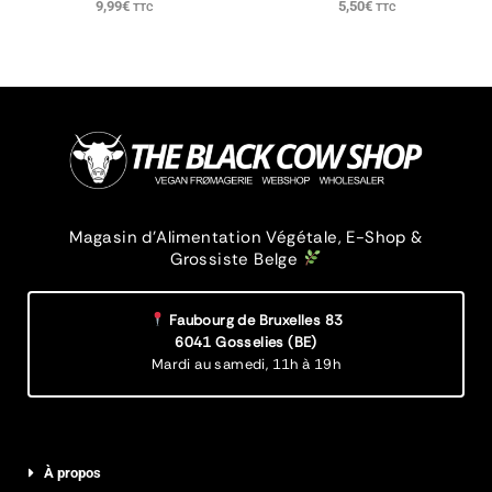
9,99
€
5,50
€
TTC
TTC
Magasin d’Alimentation Végétale, E-Shop &
Grossiste Belge
Faubourg de Bruxelles 83
6041 Gosselies (BE)
Mardi au samedi,
11h à 19h
À propos