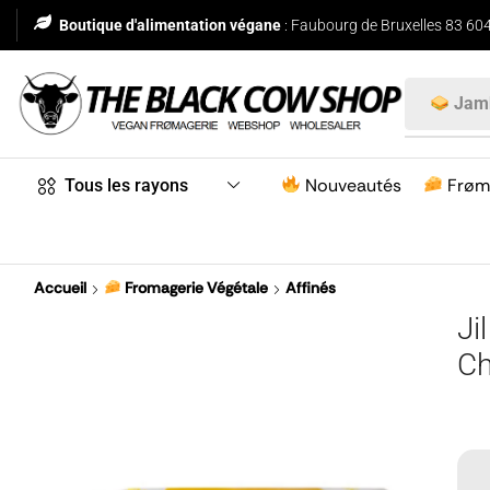
Boutique d'alimentation végane
: Faubourg de Bruxelles 83 604
Jam
Nouveautés
Frøm
Tous les rayons
Accueil
Fromagerie Végétale
Affinés
Ji
Ch