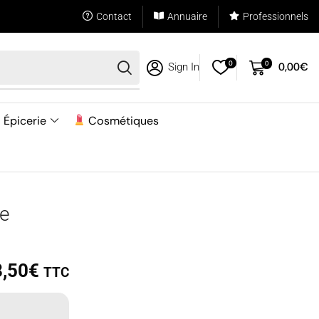
Contact
Annuaire
Professionnels
0
0
0,00
€
Sign In
Épicerie
Cosmétiques
de
8,50
€
TTC