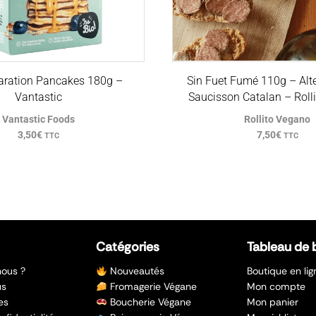
aration Pancakes 180g –
Sin Fuet Fumé 110g – Alte
Vantastic
Saucisson Catalan – Roll
Vantastic Foods
Rollito Vegano
3,50
€
7,50
€
TTC
TTC
Catégories
Tableau de 
ous ?
Nouveautés
Boutique en lig
us
Fromagerie Végane
Mon compte
es
Boucherie Végane
Mon panier