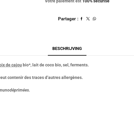
Votre paiement est
100% sécurisé
Partager :
BESCHRIJVING
oix de cajou
bio*, lait de coco bio, sel, ferments.
Peut contenir des traces d’autres allergènes.
immunodéprimées.