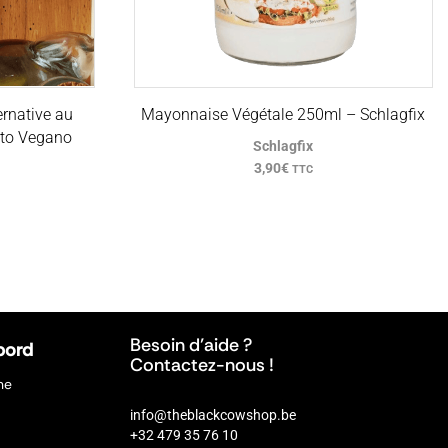
rnative au
Mayonnaise Végétale 250ml – Schlagfix
ito Vegano
Schlagfix
3,90
€
TTC
Besoin d’aide ?
bord
Contactez-nous !
ne
info@theblackcowshop.be
+32 479 35 76 10