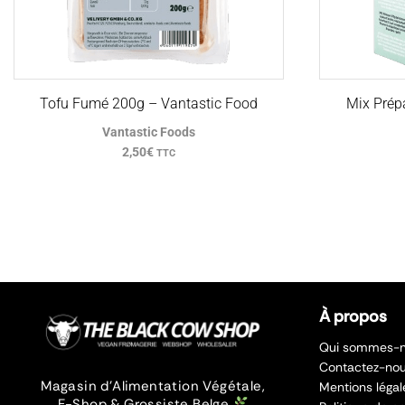
Tofu Fumé 200g – Vantastic Food
Mix Prép
Vantastic Foods
2,50
€
TTC
À propos
Qui sommes-n
Contactez-no
Magasin d’Alimentation Végétale,
Mentions légal
E-Shop & Grossiste Belge