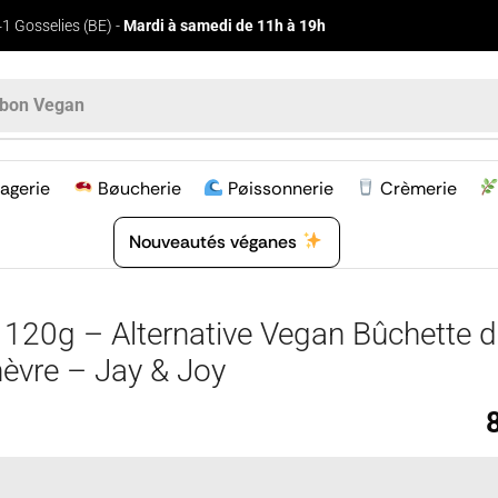
1 Gosselies (BE) -
Mardi à samedi de 11h à 19h
bon Vegan
agerie
Bøucherie
Pøissonnerie
Crèmerie
Nouveautés véganes
l 120g – Alternative Vegan Bûchette 
èvre – Jay & Joy