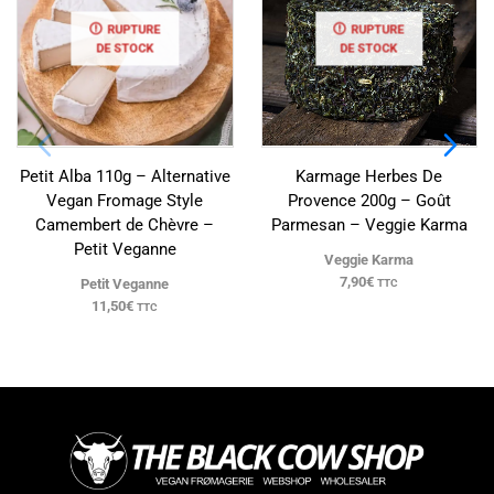
RUPTURE
RUPTURE
DE STOCK
DE STOCK
Petit Alba 110g – Alternative
Karmage Herbes De
Vegan Fromage Style
Provence 200g – Goût
Camembert de Chèvre –
Parmesan – Veggie Karma
Petit Veganne
Veggie Karma
7,90
€
Petit Veganne
TTC
11,50
€
TTC