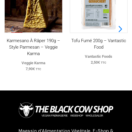
PROMO
Karmesano À Râper 190g –
Tofu Fumé 200g – Vantastic
Style Parmesan – Veggie
Food
Karma
Vantastic Foods
2,50
€
Veggie Karma
TTC
7,90
€
TTC
Magasin d’Alimentation Végétale, E-Shop &